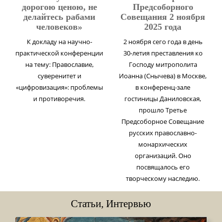
дорогою ценою, не
Предсоборного
делайтесь рабами
Совещания 2 ноября
человеков»
2025 года
К докладу на научно-
2 ноября сего года в день
практической конференции
30-летия преставления ко
на тему: Православие,
Господу митрополита
суверенитет и
Иоанна (Снычева) в Москве,
«цифровизация»: проблемы
в конференц-зале
и противоречия.
гостиницы Даниловская,
прошло Третье
Предсоборное Совещание
русских православно-
монархических
организаций. Оно
посвящалось его
творческому наследию.
Статьи, Интервью