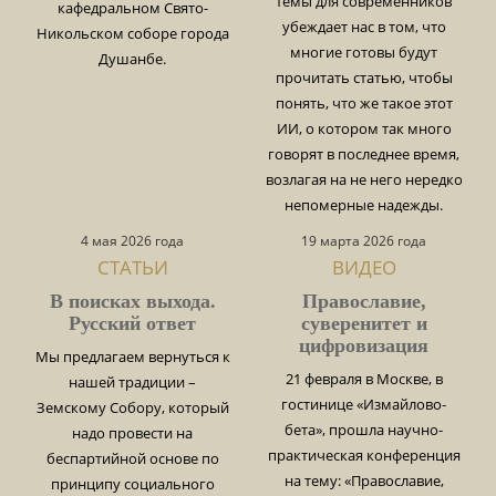
темы для современников
кафедральном Свято-
убеждает нас в том, что
Никольском соборе города
многие готовы будут
Душанбе.
прочитать статью, чтобы
понять, что же такое этот
ИИ, о котором так много
говорят в последнее время,
возлагая на не него нередко
непомерные надежды.
4 мая 2026 года
19 марта 2026 года
СТАТЬИ
ВИДЕО
В поисках выхода.
Православие,
Русский ответ
суверенитет и
цифровизация
Мы предлагаем вернуться к
21 февраля в Москве, в
нашей традиции –
гостинице «Измайлово-
Земскому Собору, который
бета», прошла научно-
надо провести на
практическая конференция
беспартийной основе по
на тему: «Православие,
принципу социального