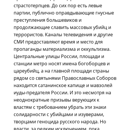
страстотерпцев. До сих пор есть левые
партии, публично оправдывающие гнусные
преступления большевиков и
продолжающие славить массовых убийц и
террористов. Каналы телевидения и другие
СМИ предоставляют время и место для
пропаганды материализма и оккультизма.
Центральные улицы России, площади и
станции метро носят имена богоборцев и
цареубийц, а на главной площади страны
рядом со святынями Православных Соборов
находится сатанинское капище и мавзолей
иуды-предателя России. И это несмотря на
неоднократные призывы верующих к
властям с требованием убрать эти знаки
солидарности с убийцами и изуверами,
творцами геноцида русского народа. Но
власти, за редким исключением, пока