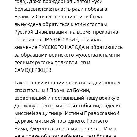
года). Даже враждебная Святой Руси
большевистская власть ради победы в
Великой Отечественной войне была
вынуждена обратиться к этим столпам
Русской Цивилизации, на время прекратив
гонения на ПРАВОСЛАВИЕ, признав
значение РУССКОГО НАРОДА и обратившись
за образцами воинского мужества к памяти
великих русских полководцев и
САМОДЕРЖЦЕВ.
Так в нашей истории через века действовал
спасительный Промысл Божий,
взрастивший и поставивший нашу великую
Державу в центр мировых событий, наделив
миссией защитницы Истины Православной
Церкви, миссией последнего, Третьего
Рима, Удерживающего мировое зло. И мы
не в праве об этом забывать , тем более, в