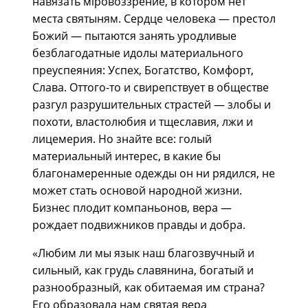
навязать мiровоззрение, в котором нет
места святыням. Сердце человека — престол
Божий — пытаются занять уродливые
безблагодатные идолы материального
преуспеяния: Успех, Богатство, Комфорт,
Слава. Оттого-то и свирепствует в обществе
разгул разрушительных страстей — злобы и
похоти, властолюбия и тщеславия, лжи и
лицемерия. Но знайте все: голый
материальный интерес, в какие бы
благонамеренные одежды он ни рядился, не
может стать основой народной жизни.
Бизнес плодит компаньонов, вера —
рождает подвижников правды и добра.
«Любим ли мы язык наш благозвучный и
сильный, как грудь славянина, богатый и
разнообразный, как обитаемая им страна?
Его образовала нам святая вера