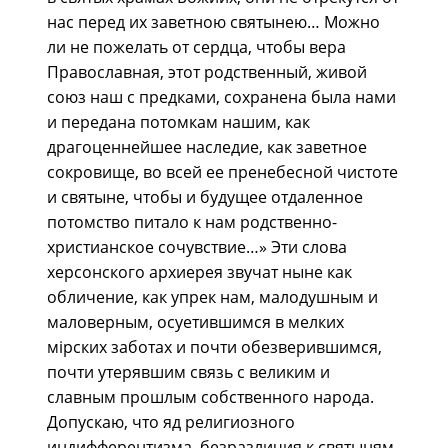
нас перед их заветною святынею… Можно
ли не пожелать от сердца, чтобы вера
Православная, этот родственный, живой
союз наш с предками, сохранена была нами
и передана потомкам нашим, как
драгоценнейшее наследие, как заветное
сокровище, во всей ее пренебесной чистоте
и святыне, чтобы и будущее отдаленное
потомство питало к нам родственно-
христианское сочувствие…» Эти слова
херсонского архиерея звучат ныне как
обличение, как упрек нам, малодушным и
маловерным, осуетившимся в мелких
мiрских заботах и почти обезверившимся,
почти утерявшим связь с великим и
славным прошлым собственного народа.
Допускаю, что яд религиозного
индифферентизма, безразличия к святыням