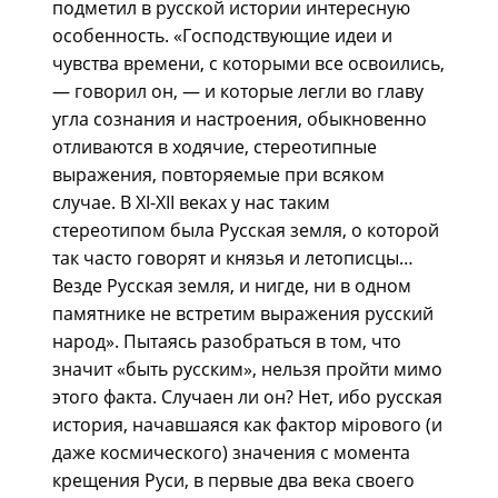
подметил в русской истории интересную
особенность. «Господствующие идеи и
чувства времени, с которыми все освоились,
— говорил он, — и которые легли во главу
угла сознания и настроения, обыкновенно
отливаются в ходячие, стереотипные
выражения, повторяемые при всяком
случае. В XI-XII веках у нас таким
стереотипом была Русская земля, о которой
так часто говорят и князья и летописцы…
Везде Русская земля, и нигде, ни в одном
памятнике не встретим выражения русский
народ». Пытаясь разобраться в том, что
значит «быть русским», нельзя пройти мимо
этого факта. Случаен ли он? Нет, ибо русская
история, начавшаяся как фактор мiрового (и
даже космического) значения с момента
крещения Руси, в первые два века своего