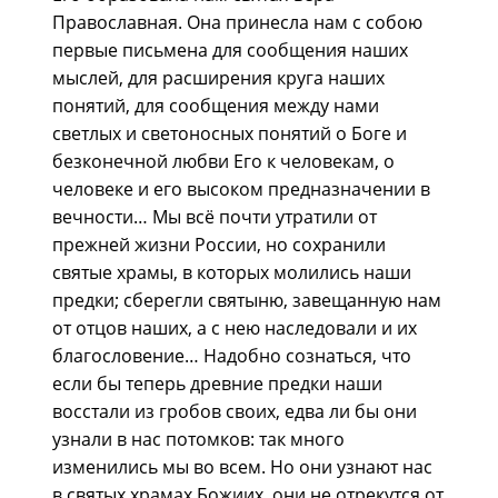
Православная. Она принесла нам с собою
первые письмена для сообщения наших
мыслей, для расширения круга наших
понятий, для сообщения между нами
светлых и светоносных понятий о Боге и
безконечной любви Его к человекам, о
человеке и его высоком пpедназначении в
вечности… Мы всё почти утратили от
прежней жизни России, но сохранили
святые храмы, в которых молились наши
предки; сберегли святыню, завещанную нам
от отцов наших, а с нею наследовали и их
благословение… Надобно сознаться, что
если бы теперь древние предки наши
восстали из гробов своих, едва ли бы они
узнали в нас потомков: так много
изменились мы во всем. Но они узнают нас
в святых храмах Божиих, они не отрекутся от