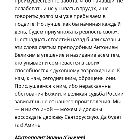
преимущественно забота, чтоб начавши, не
ослабевать и не унывать в трудах, и не
говорить: долго мы уже пребываем в
подвиге. Но лучше, как бы начиная каждый
день, будем приумножать ревность свою».
Шестнадцать столетий назад были сказаны
эти слова святым преподобным Антонием
Великим в утешение и назидание всем тем,
кто унывает и сомневается в своих
способностях к духовному возрождению. К
нам, к нам, сегодняшним, обращены они.
Прислушаемся к ним, ибо нераскаянны
обетования Божии, и великая судьба России
зависит ныне от нашего произволения. Мы
— и никто иной — можем и должны
воссоздать державу Святорусскую. Да будет
так! Аминь.
Митрополит Иоанн (Снычев)