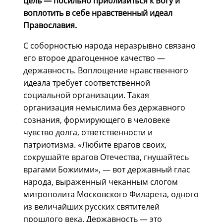
цель — посильно приблизиться к Богу и
воплотить в себе нравственный идеал
Православия.
С соборностью народа неразрывно связано
его второе драгоценное качество —
державность. Воплощение нравственного
идеала требует соответственной
социальной организации. Такая
организация немыслима без державного
сознания, формирующего в человеке
чувство долга, ответственности и
патриотизма. «Любите врагов своих,
сокрушайте врагов Отечества, гнушайтесь
врагами Божиими», — вот державный глас
народа, выраженный чеканным слогом
митрополита Московского Филарета, одного
из величайших русских святителей
прошлого века. Державность — это