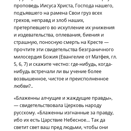
проповедь Иисуса Христа, Господа нашего,
подъявшего на рамена Свои груз всех
грехов, неправд и злоб наших,
претерпевшего во искупление их унижения
и издевательства, оплевания, биения и
стpашную, поносную смеpть на Кpесте —
пpочтите эти свидетельства безграничного
милосердия Божия (Евангелие от Матфея, гл.
5, 6, 7) и скажите честно: где-нибудь, когда-
нибудь встречали ли вы учение более
возвышенное, чистое и преисполненное
любви?..
«Блаженны алчущие и жаждущие правды»,
— свидетельствовала Церковь народу
русскому. «Блаженны изгнанные за правду,
ибо их есть Царствие Небесное… Так да
светит свет ваш пред людьми, чтобы они