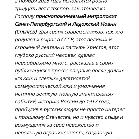
2 ноября 2025 года исполнится ровно
тридцать лет с тех пор, как отошел ко
Господу
приснопоминаемый митрополит
Санкт-Петербургский и Ладожский Иоанн
(Снычев)
. Для своих современников, тех, кто
родился и вырос в СССР, этот великий и
скромный деятель и пастырь Христов, этот
глубоко русский человек, сделал
невообразимо много, рассказав в своих
публикациях в прессе впервые после долгих
«глухих и слепых» десятилетий
коммунистической лжи и умолчания
истинно великую, полную значительных
событий, историю России до 1917 года,
пробудив в русских людях не просто интерес
к прошлому Отечества, но и чувство стыда и
возмущения за своё невежество и
невольную ограниченность, созданную