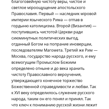
благоговейную чистоту веры, чистое и
светлое мiроощущение апостольского
Православия. Первый — наследник мiровой
империи языческого Рима — отпав в
гордыню католицизма. Второй (Византия) —
поступившись чистотой Церкви ради
сиюминутных политических выгод,
отданный Богом на попрание иноверцам,
последователям Магомета. Третий же Рим —
Москва, государство народа русского, и ему
всемогущим Промыслом Божиим
определено отныне и до века хранить
чистоту Православного вероучения,
утверждающего конечное торжество
Божественной справедливости и любви. Так
к XVI веку определилось служение русского
народа, таким он его понял и принял. Так
что ключ к пониманию русской жизни лежит