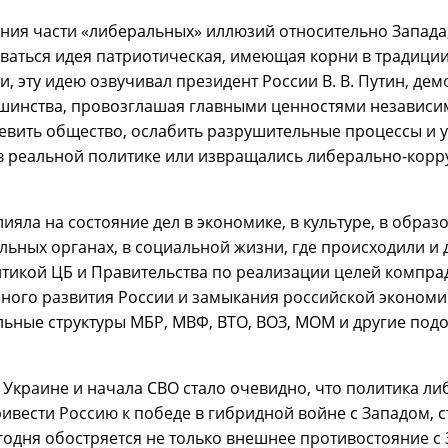
ения части «либеральных» иллюзий относительно Запада,
аться идея патриотическая, имеющая корни в традиции
и, эту идею озвучивал президент России В. В. Путин, д
инства, провозглашая главными ценностями независимо
вить общество, ослабить разрушительные процессы и у
 в реальной политике или извращались либерально-ко
лияла на состояние дел в экономике, в культуре, в обра
ьных органах, в социальной жизни, где происходили и 
итикой ЦБ и Правительства по реализации целей компрад
го развития России и замыкания российской экономи
альные структуры МБР, МВФ, ВТО, ВОЗ, МОМ и другие под
 Украине и начала СВО стало очевидно, что политика л
ривести Россию к победе в гибридной войне с Западом,
годня обостряется не только внешнее противостояние с 