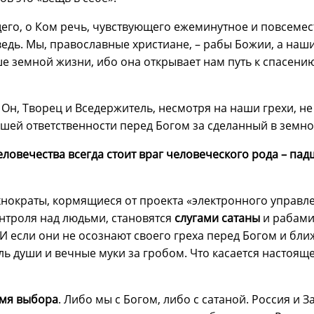
его, о Ком речь, чувствующего ежеминутное и повсемес
едь. Мы, православные христиане, – рабы Божии, а наши
ше земной жизни, ибо она открывает нам путь к спасени
 Он, Творец и Вседержитель, несмотря на наши грехи, н
ашей ответственности перед Богом за сделанный в земн
овечества всегда стоит
враг человеческого рода –
пад
ехнократы, кормящиеся от проекта «электронного управл
нтроля над людьми, становятся
слугами сатаны
и рабами
И если они не осознают своего греха перед Богом и бли
ель души и вечные муки за гробом. Что касается настояще
мя выбора
. Либо мы с Богом, либо с сатаной. Россия и 