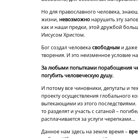
Но для православного человека, знающ
жизни,
невозможно
нарушить эту запов
как и наши предки, этой дружбой боль
Иисусом Христом.
Бог создал человека
свободным
и даже
творения. И это неизменное условие н
За любыми попытками порабощения чел
погубить человеческую душу.
И потому все чиновники, депутаты и т
проекту осуществления глобального ко
вытекающими из этого последствиями. 
то разделят и участь с сатаной – погиб
расплачивается за услуги черепками…
Данное нам здесь на земле время –
вре