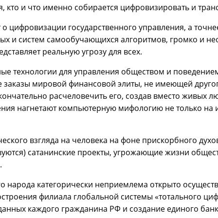
, кто и что именно собирается цифровизировать и тра
ет о цифровизации государственного управления, а точн
ых и систем самообучающихся алгоритмов, громко и н
едставляет реальную угрозу для всех.
ные технологии для управления обществом и поведением
е заказы мировой финансовой элиты, не имеющей друго
кончательно расчеловечить его, создав вместо живых лю
рения нагнетают компьютерную мифологию не только на
ского взгляда на человека на фоне прискорбного духо
твуются) сатанинские проекты, угрожающие жизни общест
.
го народа категорически неприемлема открыто осуществл
строения филиала глобальной системы «тотального циф
анных каждого гражданина РФ и создание единого банка