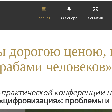
Главная
О Соборе
События
 дорогою ценою, 
рабами человеков
о-практической конференции н
 «цифровизация»: проблемы и