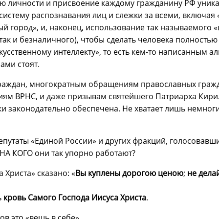
 личности и присвоение каждому гражданину РФ уника
систему распознавания лиц и слежки за всеми, включа
й город», и, наконец, использование так называемого
так и безналичного), чтобы сделать человека полность
кусственному интеллекту», то есть кем-то написанным а
ами стоят.
раждан, многократным обращениям православных гражд
ям ВРНС, и даже призывам святейшего Патриарха Кирилл
ки законодательно обеспечена. Не хватает лишь немног
епутаты «Единой России» и других фракций, голосовавшие
: НА КОГО они так упорно работают?
 Христа» сказано: «
Вы куплены дорогою ценою
;
не дела
ь
кровь Самого Господа Иисуса Христа
.
в это «вещь в себе».