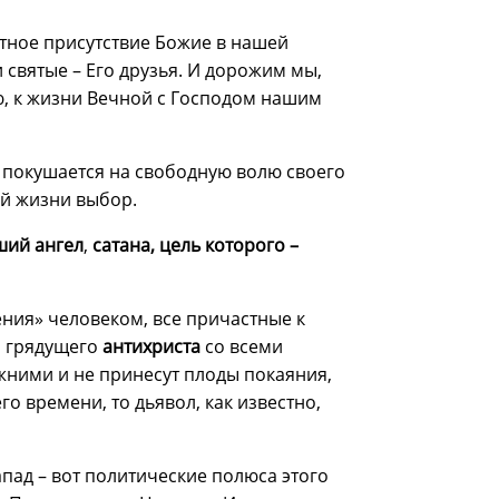
тное присутствие Божие в нашей
 святые – Его друзья. И дорожим мы,
ю, к жизни Вечной с Господом нашим
е покушается на свободную волю своего
ой жизни выбор.
ший ангел
,
сатана, цель которого –
ения» человеком, все причастные к
 грядущего
антихриста
со всеми
жними и не принесут плоды покаяния,
го времени, то дьявол, как известно,
Запад – вот политические полюса этого