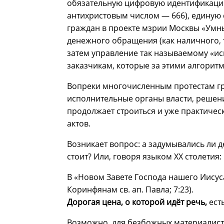
обязательную цифровую идентификацию
антихристовым числом — 666), единую 
граждан в проекте мзрии Москвы «Умны
денежного обращения (как наличного, 
затем управление так называемому «ис
заказчикам, которые за этими алгоритм
Вопреки многочисленным протестам г
исполнительные органы власти, решени
продолжает строиться и уже практичес
актов.
Возникает вопрос: а задумывались ли д
стоит? Или, говоря языком ХХ столетия
В «Новом Завете Господа нашего Иисуса
Коринфянам св. ап. Павла; 7:23).
Д
орогая цена, о которой идёт речь,
ест
Возможно, для безбожных материалисто