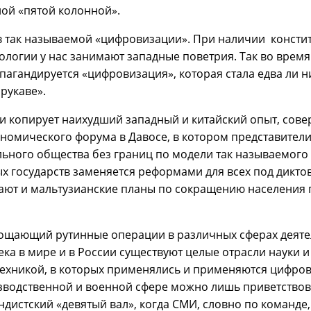
ой «пятой колонной».
в так называемой «цифровизации». При наличии консти
ологии у нас занимают западные поветрия. Так во врем
опагандируется «цифровизация», которая стала едва ли 
 рукаве».
и копирует наихудший западный и китайский опыт, сове
кономического форума в Давосе, в котором представител
льного общества без границ по модели так называемого
х государств заменяется реформами для всех под диктов
ают и мальтузианские планы по сокращению населения
прощающий рутинные операции в различных сферах деят
ка в мире и в России существуют целые отрасли науки и
ехникой, в которых применялись и применяются цифро
зводственной и военной сфере можно лишь приветствов
ндистский «девятый вал», когда СМИ, словно по команде,