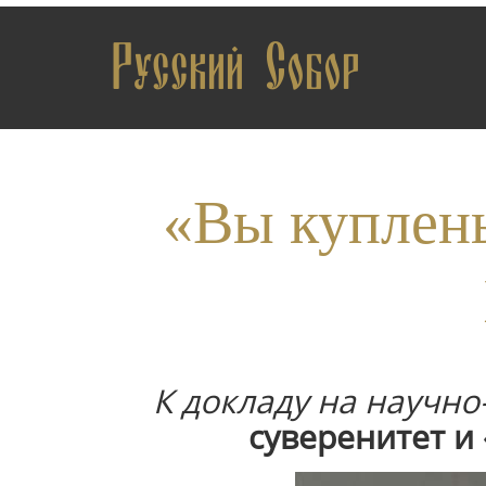
Русский Собор
«Вы куплены
К докладу на научн
суверенитет и