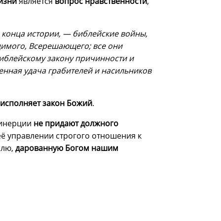
изни
является
вопрос нравственности
,
о конца истории, — библейские войны,
идимого, Всерешающего; все они
 библейскому закону причинности и
енная удача грабителей и насильников
исполняет закон Божий
.
 инерции
не придают должного
 её управлении строгого отношения к
млю,
дарованную Богом нашим