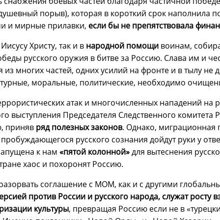
ь снабжения боевых частей благодаря частичной победе
и душевный порыв), которая в короткий срок наполнила
ми и мирные прилавки,
если бы не препятствовала финан
Иисусу Христу, так и в
народной помощи
воинам, собира
беды русского оружия в битве за Россию. Слава им и че
 из многих частей, одних усилий на фронте и в тылу не 
турные, моральные, политические, необходимо очищени
террористических атак и многочисленных нападений на р
го выступления Председателя Следственного комитета РФ
, приняв
ряд полезных законов
. Однако, миграционная 
 пробуждающегося русского сознания дойдут руки у отв
 запущена к нам
«пятой колонной»
для вытеснения русско
стране хаос и похоронят Россию.
разорвать соглашение с МОМ, как и с другими глобальны
ерсией против России и русского народа, служат росту 
ризации культуры
, превращая Россию если не в «турецки