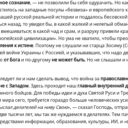
ное сознание
, — не позволили бы себя одурачить. Но к
стилось на западные посулы «безвиза» и европейского к
нашей русской реальной истории и поддалось бесовской 
ся назад, то увидел бы, в какой жалкий и нелепый обман
е вмешиваться; в какой чад и срам, и разруху привели к
пейской цивилизации». Но ума не хватило, чтобы преодо
мления к истине
. Поэтому не слушали ни старца Зосиму (С
й войне Украины с Россией, и указывавших, что надо де
то
от Бога
и по-другому
не может быть
. Но не слышали и 
следует ли и нам сделать вывод, что война за
православно
не с Западом
. Здесь проходит наш
главный внутренний 
ж много бойцов. Для победы идеи и духа Святой Руси и Тр
мира сего, требуется гораздо больше человеческих уси
ыслал делателей на ниву Свою
», — сказал Господь, отп
две тысячи лет, мы так же нуждаемся в делателях. Тем па
средствами информации, образования, культуры, ИИ, и 