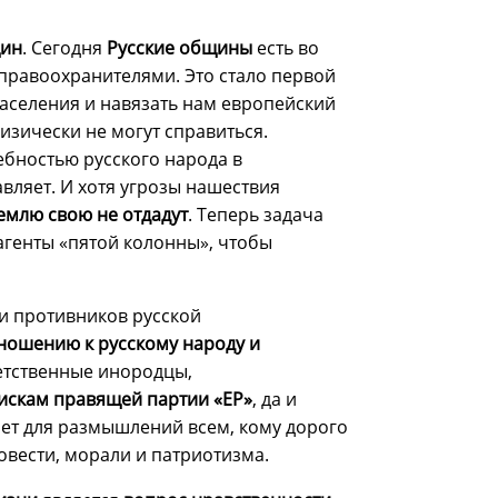
щин
. Сегодня
Русские общины
есть во
 правоохранителями. Это стало первой
аселения и навязать нам европейский
изически не могут справиться.
ебностью русского народа в
авляет. И хотя угрозы нашествия
землю свою не отдадут
. Теперь задача
агенты «пятой колонны», чтобы
и противников русской
ношению к русскому народу и
ветственные инородцы,
искам правящей партии «ЕР»
, да и
дмет для размышлений всем, кому дорого
овести, морали и патриотизма.