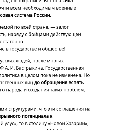
 над бюрократией. Вот она
сила
 почти всем необходимым военные
совая система России
.
емой по всей стране, — залог
сть, наряду с бойцами действующей
достаточно.
е в государстве и обществе!
усских людей, после многих
 А. И. Бастрыкина, Государственная
политика в целом пока не изменена. Но
етственных лиц
до обращения вспять
го народа и создания таких проблем,
ми структурами, что эти соглашения на
взрывного потенциала
в
й улус», то в столицу «Новой Хазарии»,