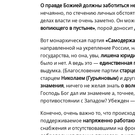
О правде Божией должны заботиться не
нечаянно, по стечению личных обстояте
делах власти не очень заметно. Он мо
вопиющего в пустыне»
, порой доносит
Вот монархическая партия
«Самодержа
направленной на укрепление России, 
государства, но она, увы,
лишена юридич
было и нет. А ведь это —
единственная 
выдумка. (Благословение партии
старц
старцем
Николаем (Гурьяновым)
и друг
знамения
, ничего не желая знать
о вол
Господь Бог дал им знамение а, точне
противостоянии с Западом? Убежден —
Конечно, очень важно то, что происход
поддерживаемое
напряженно работа
снабжения и отсутствовавшими на фро