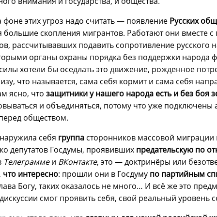
ного внимания и государства, и общества.
 фоне этих угроз надо считать — появление
Русских об
ся большие скопления мигрантов. Работают они вместе с
в, рассчитывавших подавить сопротивление русского н
оторыми органы охраны порядка без поддержки народа ф
силы хотели бы оседлать это движение, рожденное потр
изу, что называется, сама себя кормит и сама себя напр
ам ясно, что
защитники у нашего народа есть и без боя 
вываться и объединяться, потому что уже подключены 
 перед обществом.
бнаружила себя
группа
сторонников массовой миграции 
ько депутатов Госдумы, проявивших
предательскую по от
в
Телеграмме
и
ВКонтакте
, это — доктринёры или безот
,
что интересно
: прошли они в Госдуму
по партийным сп
лава Богу, таких оказалось не много… И всё же это пре
дискуссии смог проявить себя, свой реальный уровень с