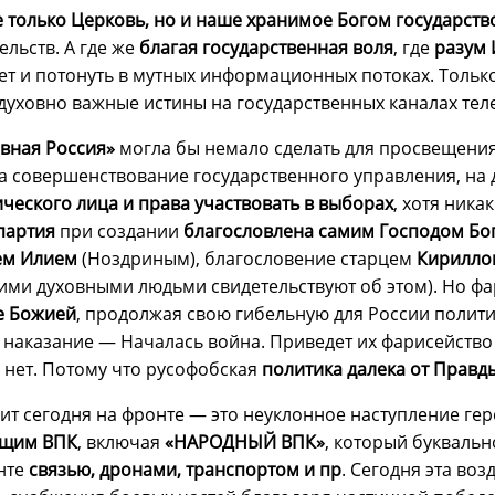
 только Церковь, но и наше хранимое Богом государств
льств. А где же
благая государственная воля
, где
разум 
жет и потонуть в мутных информационных потоках. Тольк
 духовно важные истины на государственных каналах тел
вная Россия»
могла бы немало сделать для просвещения
на совершенствование государственного управления, на
еского лица и права участвовать в выборах
, хотя ника
партия
при создании
благословлена самим Господом Бо
ем Илием
(Ноздриным), благословение старцем
Кирилло
ими духовными людьми свидетельствуют об этом). Но 
е Божией
, продолжая свою гибельную для России полити
е, наказание — Началась война. Приведет их фарисейств
 нет. Потому что русофобская
политика далека от Правд
ит сегодня на фронте — это неуклонное наступление гер
ющим ВПК
, включая
«НАРОДНЫЙ ВПК»
, который букваль
нте
связью, дронами, транспортом и пр
. Сегодня эта во