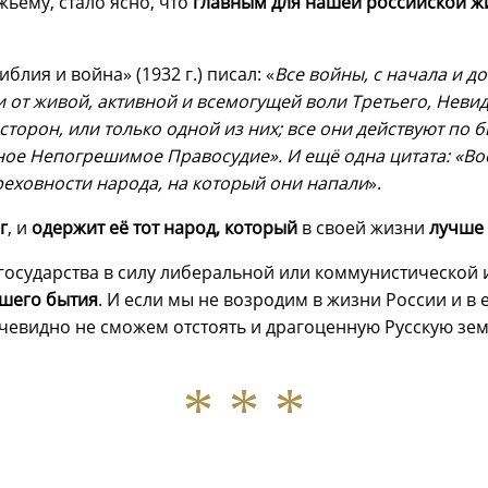
ьему, стало ясно, что
главным для нашей российской ж
блия и война» (1932 г.) писал: «
Все войны, с начала и д
ти от живой, активной и всемогущей воли Третьего, Нев
сторон, или только одной из них; все они действуют по
чное Непогрешимое Правосудие». И ещё одна цитата: «Во
греховности народа, на который они напали
».
г
, и
одержит её тот народ, который
в своей жизни
лучше 
е государства в силу либеральной или коммунистической
шего бытия
. И если мы не возродим в жизни России и в
чевидно не сможем отстоять и драгоценную Русскую зе
* * *