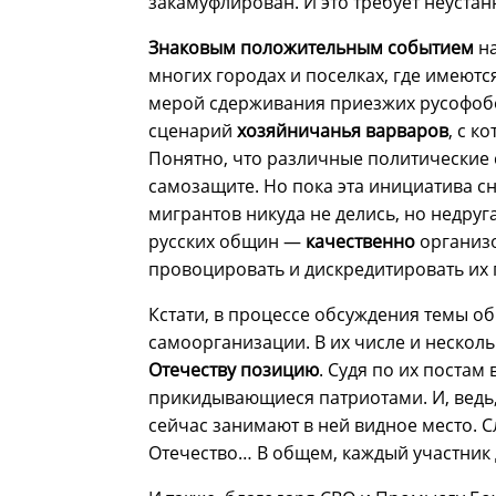
закамуфлирован. И это требует неустан
Знаковым положительным событием
на
многих городах и поселках, где имеют
мерой сдерживания приезжих русофобо
сценарий
хозяйничанья варваров
, с к
Понятно, что различные политические 
самозащите. Но пока эта инициатива сн
мигрантов никуда не делись, но недруг
русских общин —
качественно
организо
провоцировать и дискредитировать их
Кстати, в процессе обсуждения темы о
самоорганизации. В их числе и нескол
Отечеству позицию
. Судя по их постам 
прикидывающиеся патриотами. И, ведь
сейчас занимают в ней видное место. С
Отечество… В общем, каждый участник 