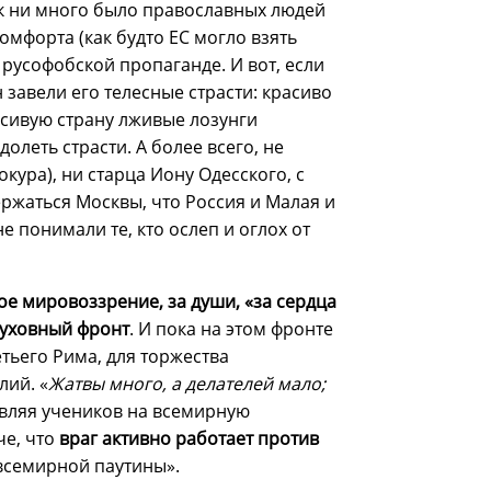
ак ни много было православных людей
омфорта (как будто ЕС могло взять
русофобской пропаганде. И вот, если
 завели его телесные страсти: красиво
расивую страну лживые лозунги
леть страсти. А более всего, не
окура), ни старца Иону Одесского, с
ржаться Москвы, что Россия и Малая и
не понимали те, кто ослеп и оглох от
е мировоззрение, за души, «за сердца
духовный фронт
. И пока на этом фронте
етьего Рима, для торжества
лий. «
Жатвы много, а делателей мало;
равляя учеников на всемирную
че, что
враг активно работает против
«всемирной паутины».