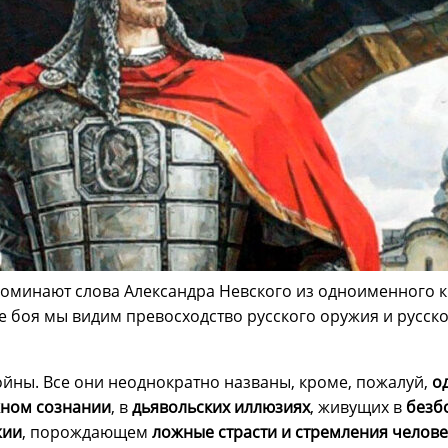
вспоминают слова Александра Невского из одноименного 
оле боя мы видим превосходство русского оружия и русс
ойны. Все они неоднократно названы, кроме, пожалуй,
о
ном сознании
, в
дьявольских иллюзиях
, живущих в
безб
жии
, порождающем
ложные страсти и стремления челове