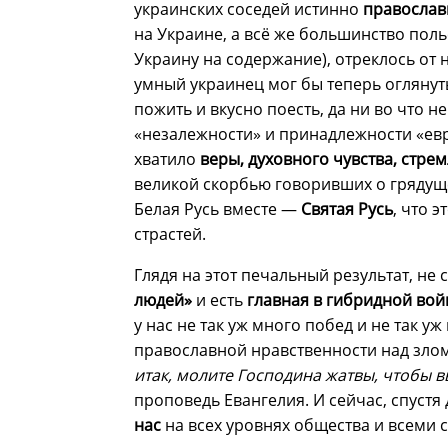
украинских соседей истинно
православ
на Украине, а всё же большинство поль
Украину на содержание), отреклось от 
умный украинец мог бы теперь оглянуть
пожить и вкусно поесть, да ни во что н
«незалежности» и принадлежности «евро
хватило
веры, духовного чувства, стре
великой скорбью говоривших о грядуще
Белая Русь вместе —
Святая Русь
, что э
страстей.
Глядя на этот печальный результат, не 
людей»
и есть
главная в гибридной вой
у нас не так уж много побед и не так у
православной нравственности над злом 
итак, молите Господина жатвы, чтобы в
проповедь Евангелия. И сейчас, спустя 
нас
на всех уровнях общества и всеми 