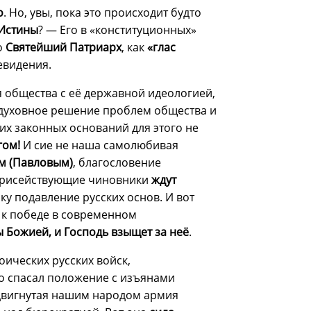
о
. Но, увы, пока это происходит будто
Истины
? — Его в «конституционных»
о
Святейший Патриарх
, как
«глас
евидения.
 общества с её державной идеологией,
 духовное решение проблем общества и
ких законных оснований для этого не
гом!
И сие не наша самолюбивая
м (Павловым)
, благословение
фарисействующие чиновники
ждут
ку подавление русских основ. И вот
о к победе в современном
ы Божией, и Господь взыщет за неё
.
оических русских войск,
но спасал положение с изъянами
здвигнутая нашим народом армия