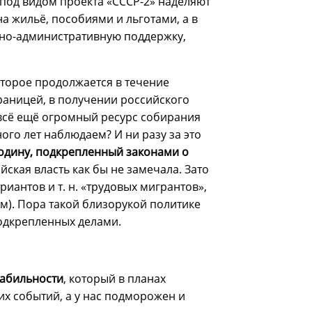
под видом проекта «СССР-2» наделяют
а жильё, пособиями и льготами, а в
бно-административную поддержку,
оторое продолжается в течение
раницей, в получении российского
 всё ещё огромный ресурс собирания
ого лет наблюдаем? И ни разу за это
Родину, подкрепленный законами о
йская власть как бы не замечала. Зато
иантов и т. н. «трудовых мигрантов»,
цам). Пора такой близорукой политике
подкрепленных делами.
табильности
, который в планах
их событий, а у нас подморожен и