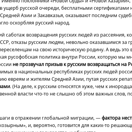
. Именно поклонники «Новой Орды» и «Новой Хазарии», 
в ущерб русской очереди, бесплатными сертификатами н
 Средней Азии и Закавказья, оказывают последним суде
агло оскорбляя русский народ.
й саботаж возвращения русских людей из рассеяния, к
СССР, отказы русским людям, невольно оказавшимся за г
ереселенцам на свою историческую родину. А ведь это
ская русофобская политика внутри России, которую мы мн
оссии
не прозвучал призыв к русским возвращаться на 
онимых в национальных республиках русских людей росси
ию евреям и жителям Средней Азии, путая русских репатр
вами
. (На деле, к русским относятся хуже, чем к инород
твенной власти что-то не слышно об этом важных слов, 
шаги в отражении глобальной миграции, —
фактора нес
козырным», и, вероятно, готовится для каких-то решающ