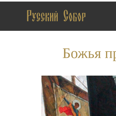
Русский Собор
Божья п