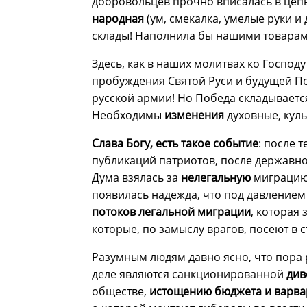
добровольцев прочно вписалась в цеп
народная
(ум, смекалка, умелые руки 
склады! Наполнила бы нашими товара
Здесь, как в наших молитвах ко Господу 
пробуждения Святой Руси и будущей По
русской армии! Но Победа складывается
Необходимы
изменения
духовные, куль
Слава Богу, есть такое событие
: после 
публикаций патриотов, после державно
Дума взялась за
нелегальную
миграцию
появилась надежда, что под давлением
потоков легальной миграции
, которая
которые, по замыслу врагов, посеют в 
Разумным людям давно ясно, что пора 
деле являются санкционированной
див
обществе,
истощению бюджета и варва