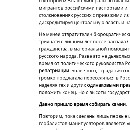
о которой мечтают либералы во власти
мигрантов российскими паспортами и, 
столкновениях русских с приезжими из
дискредитируя центральную власть и н
Не менее отвратителен бюрократически
тридцати с лишним лет после распада 
гражданства, в материальной помощи п
русского народа. Разве это не дьяволь
время от политического руководства Р
репатриации
. Более того, страдания г
громко предлагала переселяться в Росс
наделяя тех и других
одинаковыми пра
положить конец. Но с высоты государс
Давно пришло время собирать камни
.
Повторим, пока сделаны лишь первые 
глобалистов-манипуляторов является «