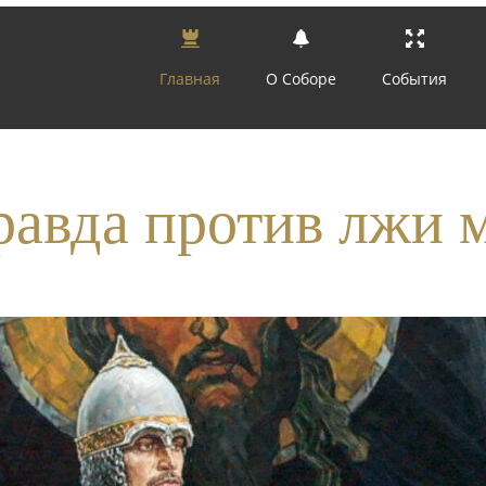
Главная
О Соборе
События
равда против лжи м